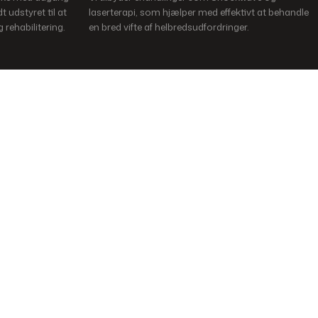
t udstyret til at
laserterapi, som hjælper med effektivt at behandle
 rehabilitering.
en bred vifte af helbredsudfordringer.
en tid til