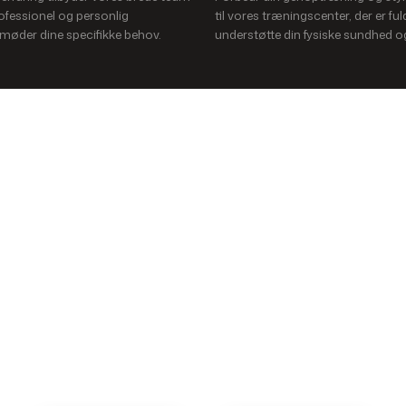
ofessionel og personlig
til vores træningscenter, der er fuld
 møder dine specifikke behov.
understøtte din fysiske sundhed og
Kontakt os i dag
id velkommen til at ringe til klinikken. Du kan også booke 
en behandling.