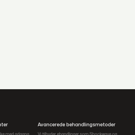
nter
Avancerede behandlingsmetoder
yrke med adgang
Vi tilbyder ehandlinger som Shockwave og