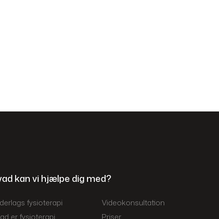
ad kan vi hjælpe dig med?
derlags fysioterapi​
Videokonsultation
ad er fysioterapi
Priser