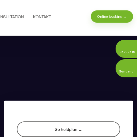
Online booking​ →
NSULTATION
KONTAKT
35 26 25 10
Send mail
​Se holdplan →