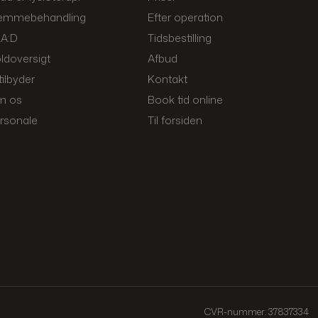
emmebehandling
Efter operation
A:D
Tidsbestilling
ldoversigt
Afbud
tilbyder
Kontakt
m os
Book tid online
rsonale
Til forsiden
CVR-nummer: 37837334