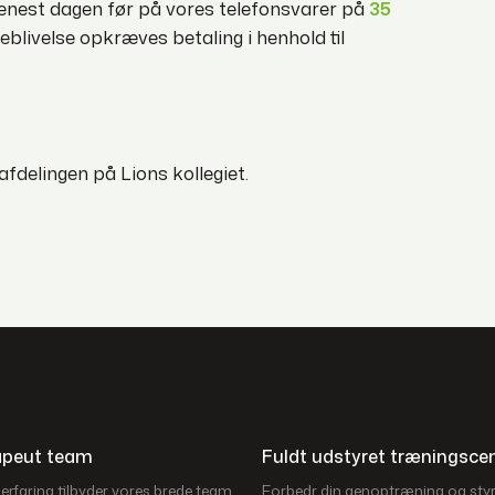
senest dagen før på vores telefonsvarer på
35
deblivelse opkræves betaling i henhold til
lingen på Lions kollegiet.
rapeut team
Fuldt udstyret træningsce
rfaring tilbyder vores brede team
Forbedr din genoptræning og st