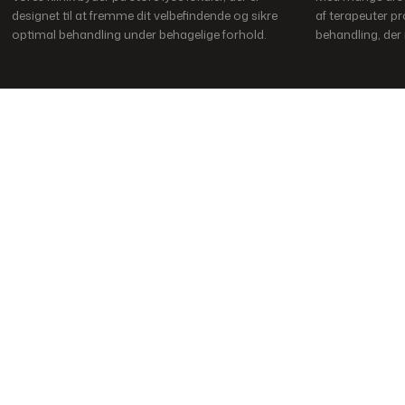
designet til at fremme dit velbefindende og sikre
af terapeuter pr
optimal behandling under behagelige forhold.
behandling, der
Du er alt