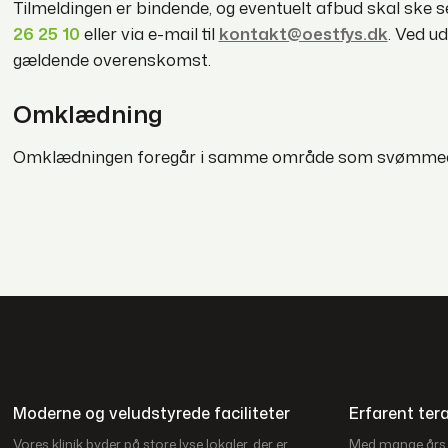
Tilmeldingen er bindende, og eventuelt afbud skal ske 
26 25 10
eller via e-mail til
kontakt@oestfys.dk
. Ved u
gældende overenskomst.
Omklædning
Omklædningen foregår i samme område som svømmeafde
Moderne og veludstyrede faciliteter
Erfarent te
Vores klinik byder på store lyse lokaler, der er
Med mange års e