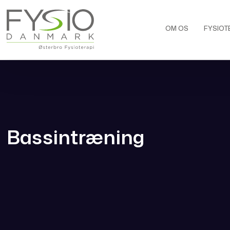
OM OS
FYSIOT
Bassintræning​