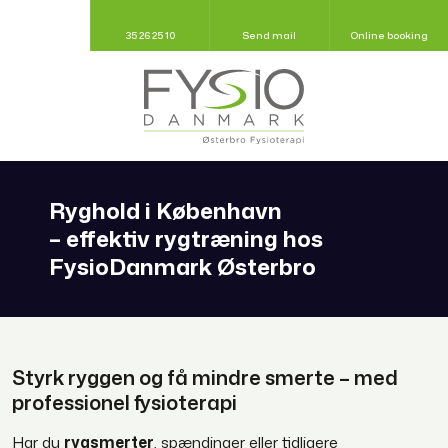
35 26 25 10
Send mail
Online booking
Ryghold i København
– effektiv rygtræning hos
FysioDanmark Østerbro
Styrk ryggen og få mindre smerte – med
professionel fysioterapi
Har du
rygsmerter
, spændinger eller tidligere