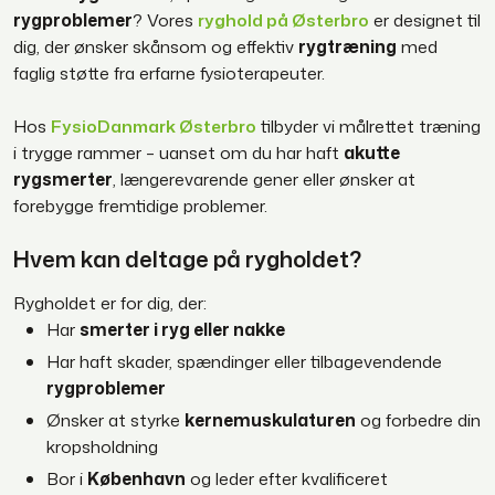
rygproblemer
? Vores
ryghold på Østerbro
er designet til
dig, der ønsker skånsom og effektiv
rygtræning
med
faglig støtte fra erfarne fysioterapeuter.
Hos
FysioDanmark Østerbro
tilbyder vi målrettet træning
i trygge rammer – uanset om du har haft
akutte
rygsmerter
, længerevarende gener eller ønsker at
forebygge fremtidige problemer.
Hvem kan deltage på rygholdet?
Rygholdet er for dig, der:
Har
smerter i ryg eller nakke
Har haft skader, spændinger eller tilbagevendende
rygproblemer
Ønsker at styrke
kernemuskulaturen
og forbedre din
kropsholdning
Bor i
København
og leder efter kvalificeret