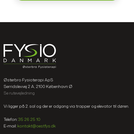
Østerbro Fysioterapi ApS
Serridslevvej 2 A, 2100 København Ø
Se rutevejledning
Vi ligger på 2. sal og der er adgang via trapper og elevator til døren.
Telefon:
35 26 25 10
E-mail:
kontakt@oestfys.dk