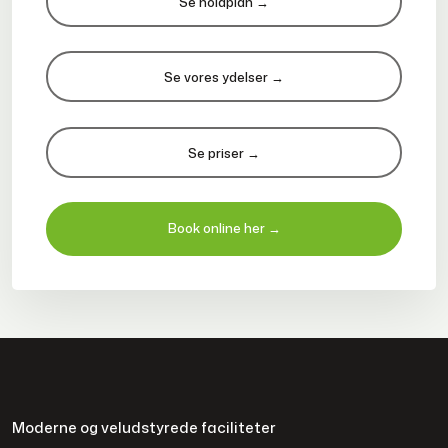
​Se holdplan →
​Se vores ydelser →
​Se priser →
Book online her →
Moderne og veludstyrede faciliteter