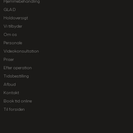
Hjemmebehandling
GLA:D
Holdoversigt
Vi tilbyder
Om os
Personale
Videokonsultation
Priser
Efter operation
Tidsbestilling
Afbud
Kontakt
Book tid online
Til forsiden