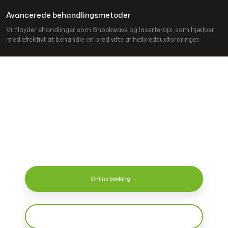
Avancerede behandlingsmetoder
Vi tilbyder ehandlinger som Shockwave og laserterapi, som hjælper
med effektivt at behandle en bred vifte af helbredsudfordringer.
Kontakt os i dag
Du er altid velkommen til at ringe til klinikken. Du kan også
booke en tid til en behandling.
Online booking →
Ring: 35 26 25 10