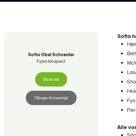
​Sofia 
Hje
Beh
Sofia Obel Schneider
Fysioterapeut​
McK
Las
Book tid
Sho
Hol
Tilbage til oversigt
Fys
Per
Alle vo
Spo