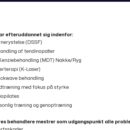
har efteruddannet sig indenfor:
rnerystelse (DSSF)
andling af tendinopatier
enziebehandling (MDT) Nakke/Ryg
erterapi (K-Laser)
ckwave behandling
dtræning med fokus på styrke
iopilates
sonlig træning og genoptræning
res behandlere mestrer som udgangspunkt alle problem
rtsskader