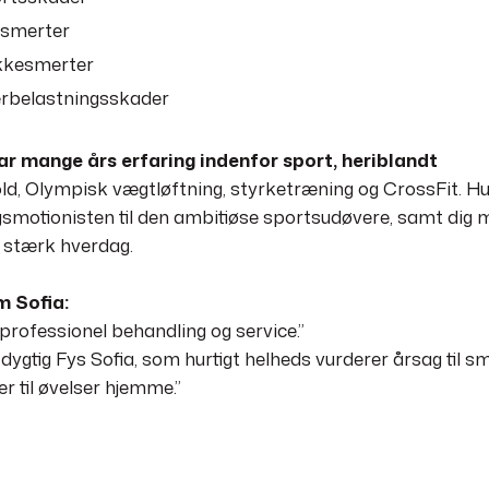
smerter
kesmerter
rbelastningsskader
ar mange års erfaring indenfor sport, heriblandt
d, Olympisk vægtløftning, styrketræning og CrossFit. Hun
smotionisten til den ambitiøse sportsudøvere, samt dig 
g stærk hverdag.
m Sofia:
 professionel behandling og service.”
 dygtig Fys Sofia, som hurtigt helheds vurderer årsag til 
r til øvelser hjemme.”