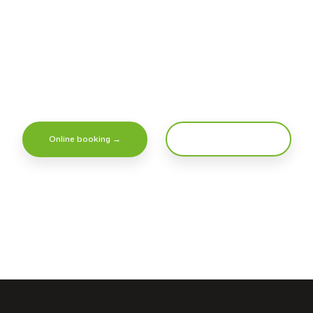
Kontakt os i dag
id velkommen til at ringe til klinikken. Du kan også booke 
en behandling.
Online booking →
Ring: 35 26 25 10