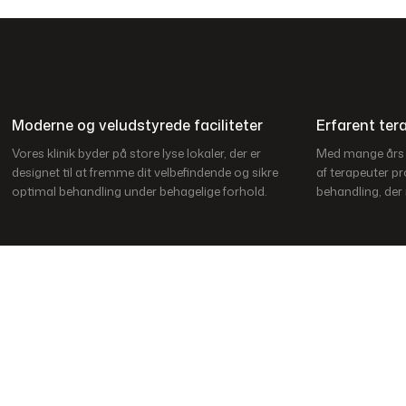
Moderne og veludstyrede faciliteter
Erfarent te
Vores klinik byder på store lyse lokaler, der er
Med mange års e
designet til at fremme dit velbefindende og sikre
af terapeuter pr
optimal behandling under behagelige forhold.
behandling, der