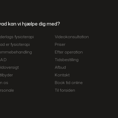
ad kan vi hjælpe dig med?
derlags fysioterapi​
Videokonsultation
ad er fysioterapi
Priser
emmebehandling
Efter operation
A:D
Tidsbestilling
ldoversigt
Afbud
tilbyder
Kontakt
m os
Book tid online
rsonale
Til forsiden