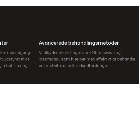
nter
Avancerede behandlingsmetoder
yrke med adgang
Vi tilbyder ehandlinger som Shockwave og
t udstyret til at
laserterapi, som hjælper med effektivt at behandle
 rehabilitering.
en bred vifte af helbredsudfordringer.