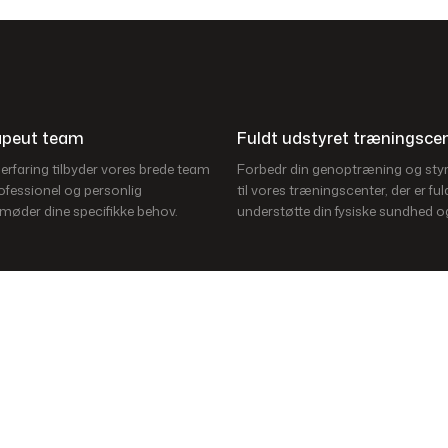
rapeut team
Fuldt udstyret træningsce
rfaring tilbyder vores brede team
Forbedr din genoptræning og st
ofessionel og personlig
til vores træningscenter, der er fuld
 møder dine specifikke behov.
understøtte din fysiske sundhed og