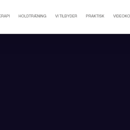
ERAPI
HOLDTRÆNING
VI TILBYDER
PRAKTISK
VIDEOKO