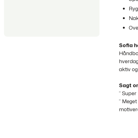
Ryg
Nak
Ove
Sofia h
Håndbol
hverdag
aktiv o
Sagt o
” Super
” Meget
motivere